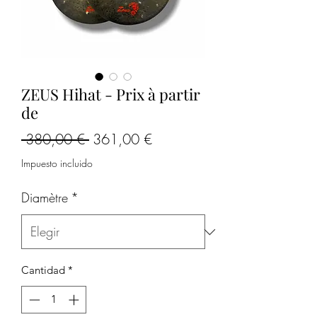
ZEUS Hihat - Prix à partir
de
Precio
Precio
 380,00 € 
361,00 €
de
Impuesto incluido
oferta
Diamètre
*
Cantidad
*