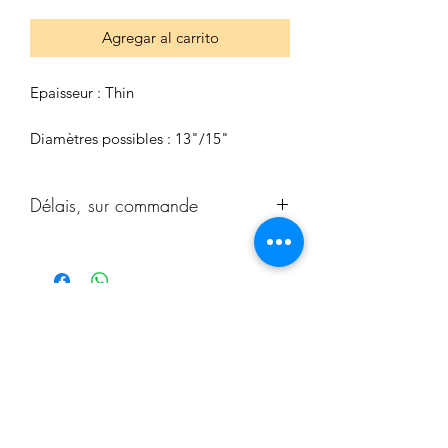
Agregar al carrito
Epaisseur : Thin
Diamètres possibles : 13"/15"
Délais, sur commande
Délais d'approvisionnement, hors
stock, 3 semaines.
Type de paiement
:
S'abonner
-Paiement via PAYPAL (100% ou 50% à
la commande + 50% avant livraison)
-Paiement par Carte bancaire / Cliquer
sur PAYPAL (possibilitée de payer sans
création de compte) (100% ou 50% à la
Sign Up