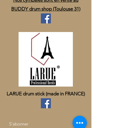
Nos cymbales sont en vente au
BUDDY drum shop (Toulouse 31)
LARUE drum stick (made in FRANCE)
S'abonner