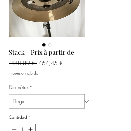
Stack - Prix à partir de
Precio
Precio
 488,89 € 
464,45 €
de
Impuesto incluido
oferta
Diamètre
*
Cantidad
*