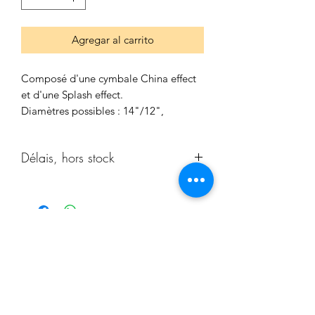
Agregar al carrito
Composé d'une cymbale China effect
et d'une Splash effect.
Diamètres possibles : 14"/12",
16"/14", 18"/16" (autres sur demande)
Délais, hors stock
Délais d'approvisionnement, hors
stock, 3 semaines.
Type de paiement
:
-Paiement via PAYPAL (100% ou 50% à
la commande + 50% avant livraison)
S'abonner
-Paiement par Carte bancaire / Cliquer
sur PAYPAL (possibilitée de payer sans
création de compte) (100% ou 50% à la
commande + 50% avant livraison)