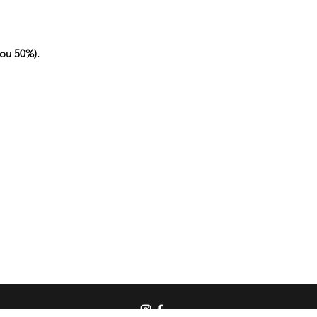
ou 50%).
 bass | beat | baguette | médium