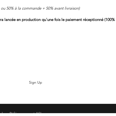
 ou 50% à la commande + 50% avant livraison)
lancée en production qu'une fois le paiement réceptionné (100% 
Sign Up
 fréquences | percussion | suspendue | frappées | pearl | stagg | trash |
gales
- Référencement
ASI