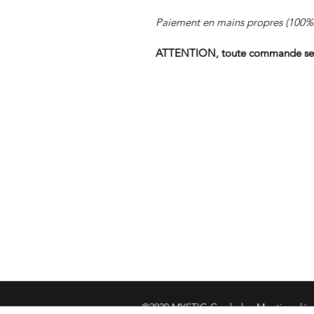
Paiement en mains propres (100%
ATTENTION, toute commande sera 
S'abonner
Nos visiteurs ont aussi cherché:
©2020 MYSTIC-Cymbals -
Mentions lé