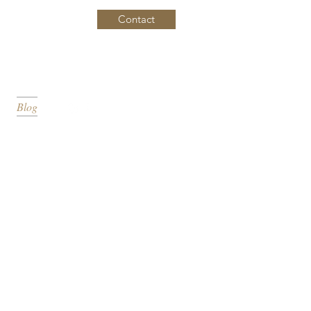
Contact
Bordeaux /
FRANCE
mystic.cymbals@gmail.com
Blog