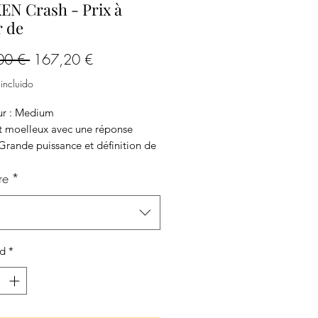
N Crash - Prix à
r de
Precio
Precio
00 € 
167,20 €
de
incluido
oferta
ur : Medium
t moelleux avec une réponse
Grande puissance et définition de
re
*
s possibles :
/14"/15"/16"/17"/18"/19"/20"
 sur demande)
ad
*